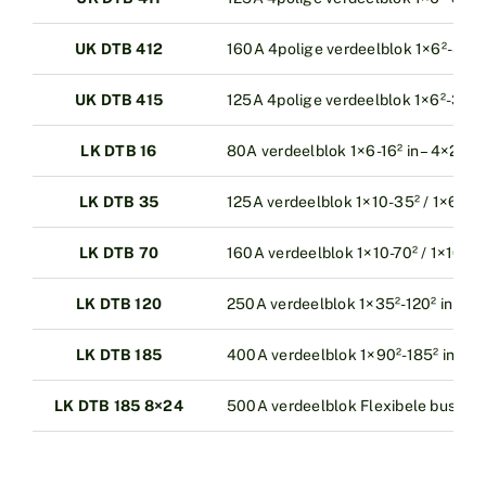
UK DTB 412
160A 4polige verdeelblok 1×6²-50² in
UK DTB 415
125A 4polige verdeelblok 1×6²-35² in
LK DTB 16
80A verdeelblok 1×6-16² in – 4×2,5² 
LK DTB 35
125A verdeelblok 1×10-35² / 1×6² in –
LK DTB 70
160A verdeelblok 1×10-70² / 1×16² i
LK DTB 120
250A verdeelblok 1×35²-120² in – 2×
LK DTB 185
400A verdeelblok 1×90²-185² in – 2×
LK DTB 185 8×24
500A verdeelblok Flexibele bus in –