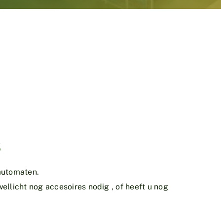
3
 automaten.
wellicht nog accesoires nodig , of heeft u nog