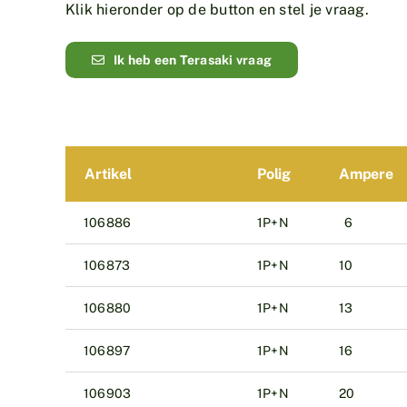
Klik hieronder op de button en stel je vraag.
Ik heb een Terasaki vraag
Artikel
Polig
Ampere
106886
1P+N
6
106873
1P+N
10
106880
1P+N
13
106897
1P+N
16
106903
1P+N
20