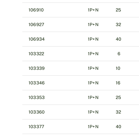
106910
1P+N
25
106927
1P+N
32
106934
1P+N
40
103322
1P+N
6
103339
1P+N
10
103346
1P+N
16
103353
1P+N
25
103360
1P+N
32
103377
1P+N
40